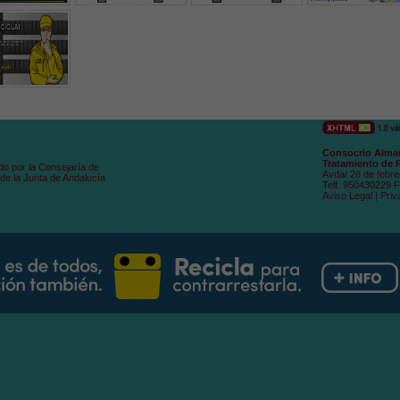
Consocrio Alman
Tratamiento de 
do por la Consejaría de
Avda/ 28 de febre
de la Junta de Andalucía
Telf. 950430229 
Aviso Legal
|
Priv