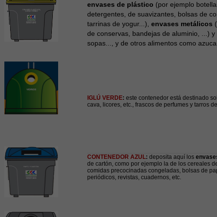
envases de plástico
(por ejemplo botella
detergentes, de suavizantes, bolsas de c
tarrinas de yogur...),
envases metálicos
(
de conservas, bandejas de aluminio, ...) y
sopas..., y de otros alimentos como azucar
IGLÚ VERDE
:
este contenedor está destinado so
cava, licores, etc., frascos de perfumes y tarros 
CONTENEDOR AZUL
:
deposita aquí los
envase
de cartón, como por ejemplo la de los cereales d
comidas precocinadas congeladas, bolsas de pape
periódicos, revistas, cuadernos, etc.