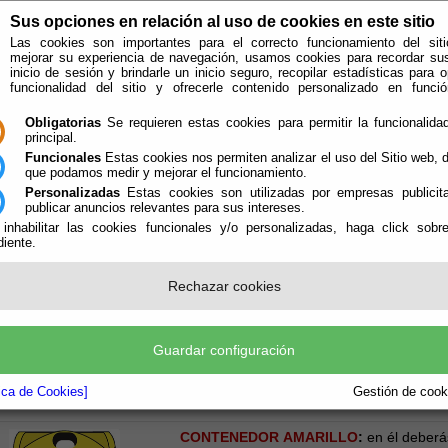
Sus opciones en relación al uso de cookies en este sitio
Las cookies son importantes para el correcto funcionamiento del siti
mejorar su experiencia de navegación, usamos cookies para recordar su
inicio de sesión y brindarle un inicio seguro, recopilar estadísticas para o
funcionalidad del sitio y ofrecerle contenido personalizado en func
Obligatorias
Se requieren estas cookies para permitir la funcionalidad
principal.
Funcionales
Estas cookies nos permiten analizar el uso del Sitio web,
que podamos medir y mejorar el funcionamiento.
Personalizadas
Estas cookies son utilizadas por empresas publicita
publicar anuncios relevantes para sus intereses.
ión
Quién Somos
 inhabilitar las cookies funcionales y/o personalizadas, haga click sobr
iente.
e encuentra aquí:
Inicio
/
/
Guia de Reciclaje
Rechazar cookies
 reciclaje de envases se ponen a disposición del usuario 3 tipos de c
ña una función específica. Estos contenedores se distinguen principal
smo, va a contener un tipo de envases u otros. Si en nuestro hogar c
po de envase vamos a contribuir a darles una segunda vida y evitar q
Guardar configuración
 apartado te ofrecemos información para guiarte a depositar cada env
tica de Cookies]
Gestión de cooki
 aportamos la información genérica y una serie de aplicaciones por si t
CONTENEDOR AMARILLO
:
en él deberá