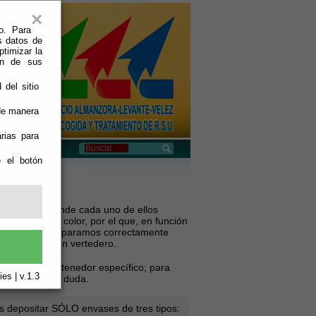
×
o. Para
s datos de
ptimizar la
ión de sus
 del sitio
 de manera
rias para
e el botón
ontenedores donde cada uno de ellos
mente por el color, por el que, en función
olaboramos y separamos correctamente
ue acaben en un vertedero.
ase en su contenedor específico; para
es | v.1.3
e surge alguna duda.
s depositar SÓLO envases de tres tipos: