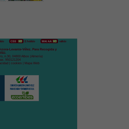
zora-Levante-Vélez. Para Recogida y
RSU.
ro, n.30, 04800 Albox (Almería)
Fax. 950121204
acidad
|
cookies
|
Mapa Web