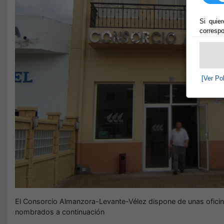
Si quier
correspo
[Ver Po
El Consorcio Almanzora-Levante-Vélez dispone de unas oficinas
nombrados a continuación