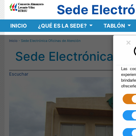
Sede Electró
INICIO
¿QUÉ ES LA SEDE?
TABLÓN
×
Inicio
- Sede Electrónica Oficinas de Atención
Sede Electrónica Ofi
Las coo
Escuchar
experie
brindarl
ofrecerl