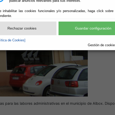
publicar anuncios relevantes para sus intereses.
e inhabilitar las cookies funcionales y/o personalizadas, haga click sobre
ndiente.
Rechazar cookies
Guardar configuración
lítica de Cookies]
Gestión de cookies
 para las labores administrativas en el municipio de Albox. Dispon