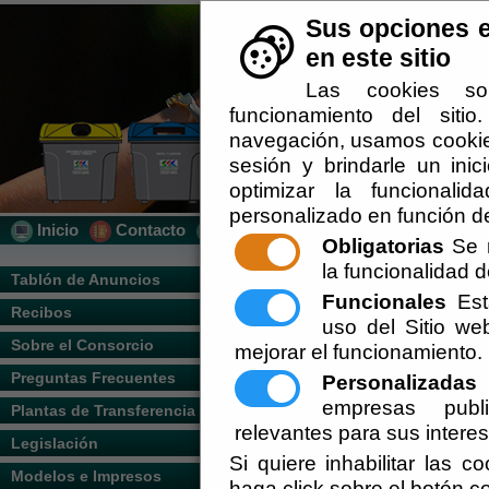
Sus opciones e
en este sitio
Las cookies so
funcionamiento del siti
navegación, usamos cookies
sesión y brindarle un inic
optimizar la funcionalid
personalizado en función de
Inicio
Contacto
Localización
Quién Somos
Obligatorias
Se r
la funcionalidad de
Usted se encuentra aquí:
Inicio
/
/
Tablón de Anuncios
Funcionales
Esta
Recibos
El documento con referencia
politica_privacid
uso del Sitio w
Sobre el Consorcio
mejorar el funcionamiento.
Preguntas Frecuentes
Personalizadas
E
empresas publi
Plantas de Transferencia
relevantes para sus intere
Legislación
Si quiere inhabilitar las c
Modelos e Impresos
haga click sobre el botón c